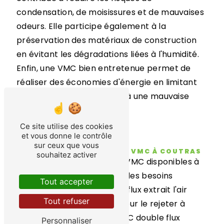
condensation, de moisissures et de mauvaises
odeurs. Elle participe également à la
préservation des matériaux de construction
en évitant les dégradations liées à l'humidité.
Enfin, une VMC bien entretenue permet de
réaliser des économies d'énergie en limitant
les pertes de chaleur liées à une mauvaise
ventilation.
Ce site utilise des cookies
et vous donne le contrôle
sur ceux que vous
LES DIFFÉRENTS TYPES DE VMC À COUTRAS
souhaitez activer
Il existe plusieurs types de VMC disponibles à
Coutras, chacun adapté à des besoins
Tout accepter
spécifiques. La VMC simple flux extrait l'air
Tout refuser
vicié des pièces humides pour le rejeter à
l'extérieur, tandis que la VMC double flux
Personnaliser