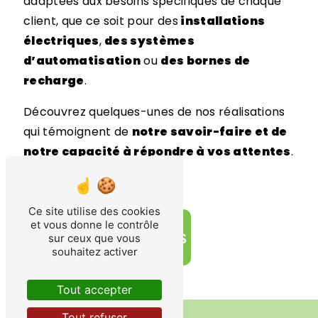
adaptées aux besoins spécifiques de chaque
client, que ce soit pour des
installations
électriques
,
des systèmes
d’automatisation
ou
des bornes de
recharge
.
Découvrez quelques-unes de nos réalisations
qui témoignent de
notre savoir-faire et de
notre capacité à répondre à vos attentes
.
Ce site utilise des cookies
et vous donne le contrôle
Contactez-nous
sur ceux que vous
souhaitez activer
Tout accepter
Tout refuser