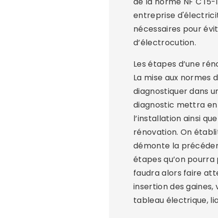
de la norme NF C 15-1
entreprise d'électric
nécessaires pour évite
d’électrocution.
Les étapes d’une rén
La mise aux normes d’
diagnostiquer dans un
diagnostic mettra en 
l’installation ainsi 
rénovation. On établit
démonte la précédent
étapes qu’on pourra p
faudra alors faire att
insertion des gaines,
tableau électrique, lia