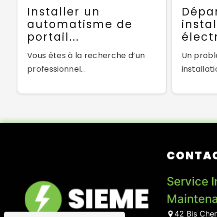
Installer un
Dépa
automatisme de
insta
portail...
électr
Vous êtes à la recherche d’un
Un probl
professionnel...
installati
CONTA
Service I
Maintena
42 Bis Chem