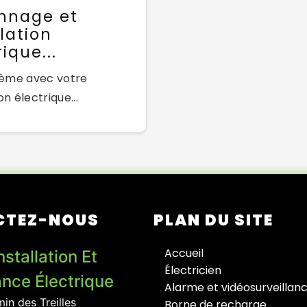
nnage et
llation
ique...
ème avec votre
on électrique...
CTEZ-NOUS
PLAN DU SITE
Accueil
nstallation Et
Électricien
nce Électrique
Alarme et vidéosurveillan
in des Treilles
Borne de recharge