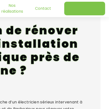
Nos
06 40 97 46
Contact
réalisations
00
n de rénover
installation
ique près de
ne ?
che d’un électricien sérieux intervenant à
e et de Barbezieux pour rénover votre