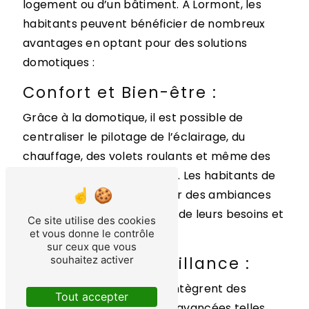
logement ou d’un bâtiment. À Lormont, les
habitants peuvent bénéficier de nombreux
avantages en optant pour des solutions
domotiques :
Confort et Bien-être :
Grâce à la domotique, il est possible de
centraliser le pilotage de l’éclairage, du
chauffage, des volets roulants et même des
appareils électroménagers. Les habitants de
Lormont peuvent ainsi créer des ambiances
personnalisées en fonction de leurs besoins et
Ce site utilise des cookies
de leurs préférences.
et vous donne le contrôle
sur ceux que vous
Sécurité et Surveillance :
souhaitez activer
Les systèmes domotiques intègrent des
Tout accepter
fonctionnalités de sécurité avancées telles