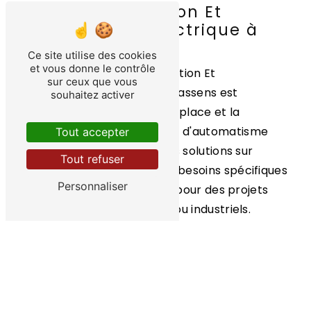
Service Installation Et
Maintenance Electrique à
Bassens
Ce site utilise des cookies
et vous donne le contrôle
L'entreprise Service Installation Et
sur ceux que vous
Maintenance Electrique à Bassens est
souhaitez activer
spécialisée dans la mise en place et la
maintenance des systèmes d'automatisme
Tout accepter
électrique. Elle propose des solutions sur
Tout refuser
mesure pour répondre aux besoins spécifiques
Personnaliser
de sa clientèle, que ce soit pour des projets
résidentiels, commerciaux ou industriels.
Les avantages de faire appel
à un professionnel de
l'automatisme
Faire appel à un professionnel de