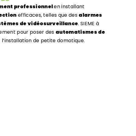
iment professionnel
en installant
ection
efficaces, telles que des
alarmes
stèmes de vidéosurveillance
. SIEME à
lement pour poser des
automatismes de
 l’installation de petite domotique.