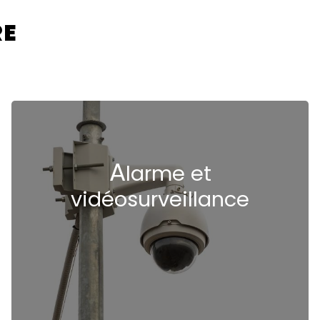
RE
A
larme et
vidéosurveillance