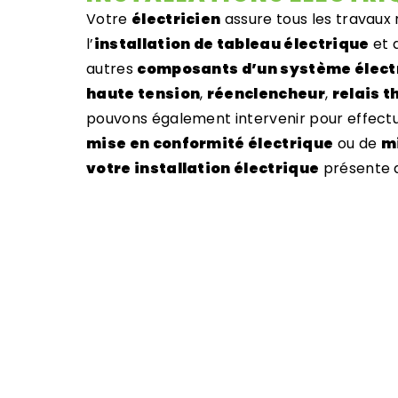
Votre
électricien
assure tous les travaux
l’
installation de tableau électrique
et 
autres
composants d’un système élect
haute tension
,
réenclencheur
,
relais 
pouvons également intervenir pour effect
mise en conformité électrique
ou de
mi
votre installation électrique
présente d