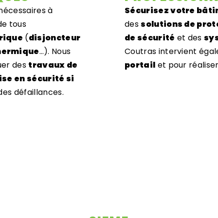
 nécessaires à
Sécurisez votre bât
de tous
des
solutions de prot
rique
(
disjoncteur
de sécurité
et des
sy
thermique
…). Nous
Coutras intervient éga
uer des
travaux de
portail
et pour réaliser
se en sécurité si
es défaillances.