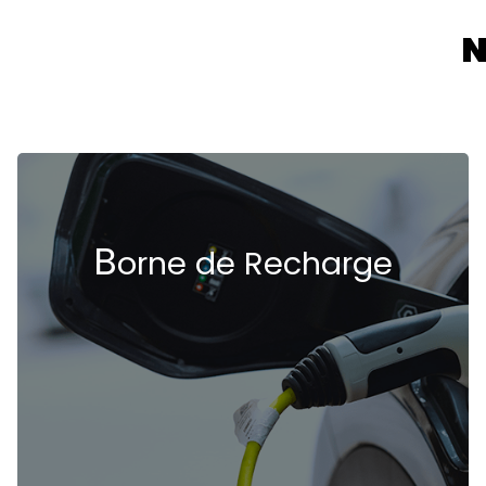
N
B
orne de Recharge