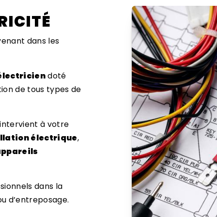
RICITÉ
venant dans les
électricien
doté
tion de tous types de
 intervient à votre
llation électrique
,
appareils
ionnels dans la
 ou d’entreposage.